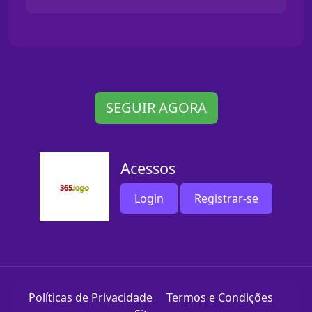
SEGUIR AGORA
Acessos
Login
Registrar-se
Políticas de Privacidade
Termos e Condições