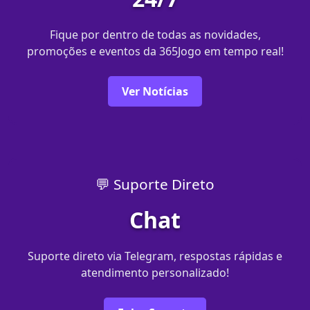
Fique por dentro de todas as novidades,
promoções e eventos da 365Jogo em tempo real!
Ver Notícias
💬 Suporte Direto
Chat
Suporte direto via Telegram, respostas rápidas e
atendimento personalizado!