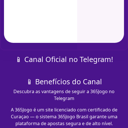
📱 Canal Oficial no Telegram!
📱 Benefícios do Canal
Descubra as vantagens de seguir a 365Jogo no
Telegram
A 365Jogo é um site licenciado com certificado de
Curaçao — o sistema 365Jogo Brasil garante uma
plataforma de apostas segura e de alto nível.