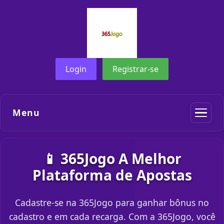
Login
Registrar-se
Menu
📱 365Jogo A Melhor
Plataforma de Apostas
Cadastre-se na 365Jogo para ganhar bônus no
cadastro e em cada recarga. Com a 365Jogo, você