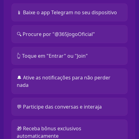
📱 Baixe o app Telegram no seu dispositivo
🔍 Procure por "@365JogoOficial"
👆 Toque em "Entrar" ou "Join"
🔔 Ative as notificações para não perder
nada
💬 Participe das conversas e interaja
🎁 Receba bônus exclusivos
automaticamente