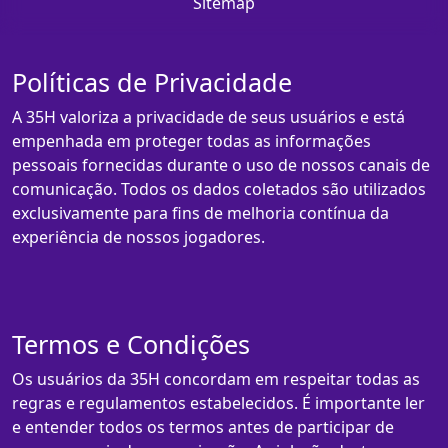
Sitemap
Políticas de Privacidade
A 35H valoriza a privacidade de seus usuários e está
empenhada em proteger todas as informações
pessoais fornecidas durante o uso de nossos canais de
comunicação. Todos os dados coletados são utilizados
exclusivamente para fins de melhoria contínua da
experiência de nossos jogadores.
Termos e Condições
Os usuários da 35H concordam em respeitar todas as
regras e regulamentos estabelecidos. É importante ler
e entender todos os termos antes de participar de