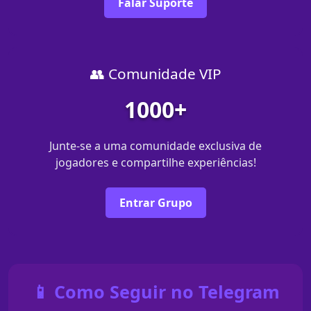
Falar Suporte
👥 Comunidade VIP
1000+
Junte-se a uma comunidade exclusiva de
jogadores e compartilhe experiências!
Entrar Grupo
📱 Como Seguir no Telegram