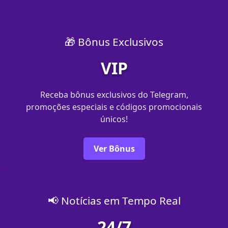
🎁 Bônus Exclusivos
VIP
Receba bônus exclusivos do Telegram,
promoções especiais e códigos promocionais
únicos!
Ver Bônus
📢 Notícias em Tempo Real
24/7