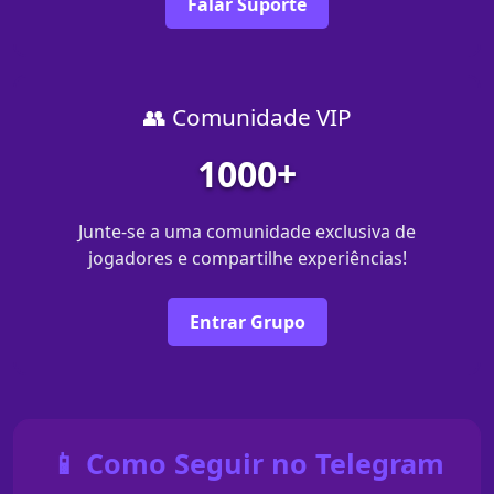
Falar Suporte
👥 Comunidade VIP
1000+
Junte-se a uma comunidade exclusiva de
jogadores e compartilhe experiências!
Entrar Grupo
📱 Como Seguir no Telegram