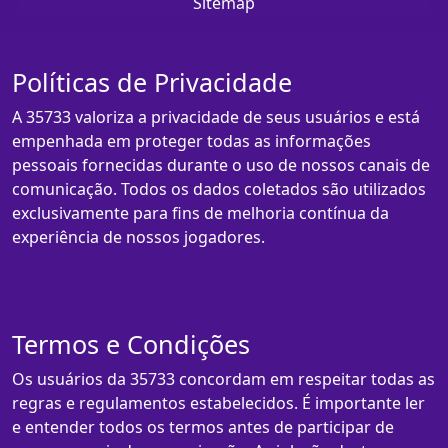
Sitemap
Políticas de Privacidade
A 35733 valoriza a privacidade de seus usuários e está
empenhada em proteger todas as informações
pessoais fornecidas durante o uso de nossos canais de
comunicação. Todos os dados coletados são utilizados
exclusivamente para fins de melhoria contínua da
experiência de nossos jogadores.
Termos e Condições
Os usuários da 35733 concordam em respeitar todas as
regras e regulamentos estabelecidos. É importante ler
e entender todos os termos antes de participar de