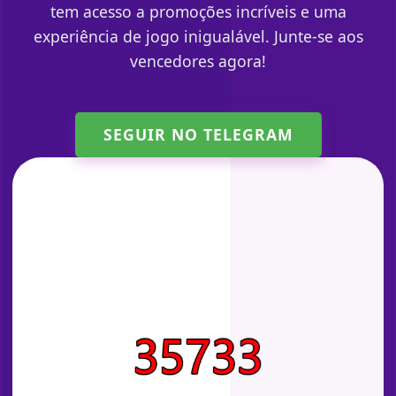
tem acesso a promoções incríveis e uma
experiência de jogo inigualável. Junte-se aos
vencedores agora!
SEGUIR NO TELEGRAM