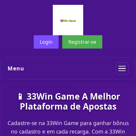
Login
Registrar-se
Menu
📱 33Win Game A Melhor
Plataforma de Apostas
Cadastre-se na 33Win Game para ganhar bônus
no cadastro e em cada recarga. Com a 33Win