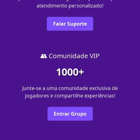
atendimento personalizado!
Falar Suporte
👥 Comunidade VIP
1000+
Junte-se a uma comunidade exclusiva de
jogadores e compartilhe experiências!
Entrar Grupo