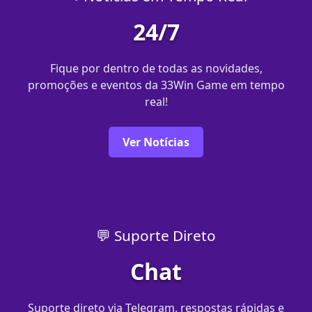
24/7
Fique por dentro de todas as novidades,
promoções e eventos da 33Win Game em tempo
real!
Ver Notícias
💬 Suporte Direto
Chat
Suporte direto via Telegram, respostas rápidas e