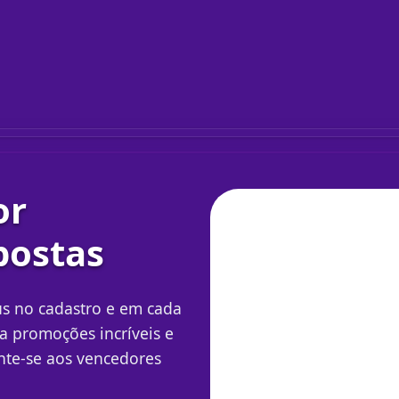
or
postas
s no cadastro e em cada
a promoções incríveis e
unte-se aos vencedores