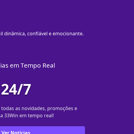
 dinâmica, confiável e emocionante.
cias em Tempo Real
24/7
e todas as novidades, promoções e
a 33Win em tempo real!
Ver Notícias