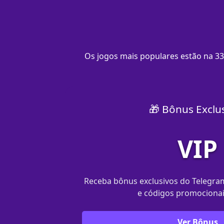
Os jogos mais populares estão na 3
🎁 Bônus Exclu
VIP
Receba bônus exclusivos do Telegra
e códigos promocionai
Ver Bônus