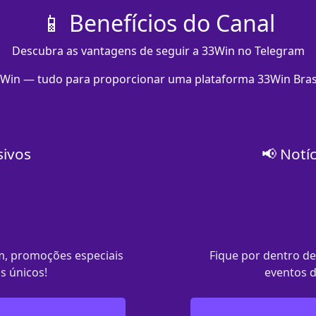
📱 Benefícios do Canal
Descubra as vantagens de seguir a 33Win no Telegram
3Win — tudo para proporcionar uma plataforma 33Win Brasil
sivos
📢 Notí
m, promoções especiais
Fique por dentro d
s únicos!
eventos d