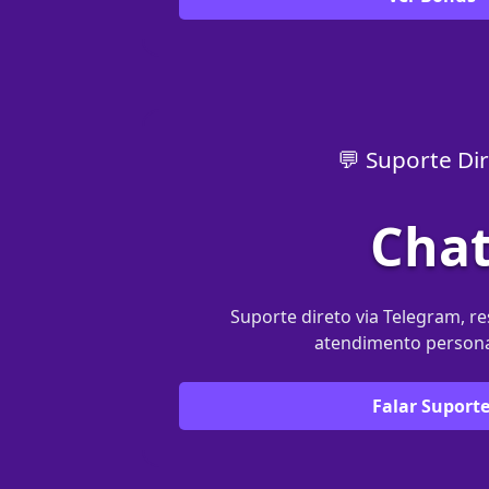
💬 Suporte Di
Cha
Suporte direto via Telegram, r
atendimento persona
Falar Suport