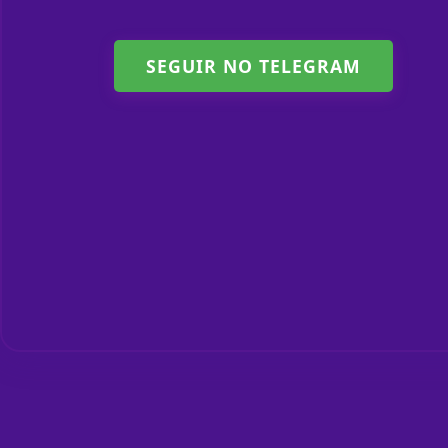
SEGUIR NO TELEGRAM