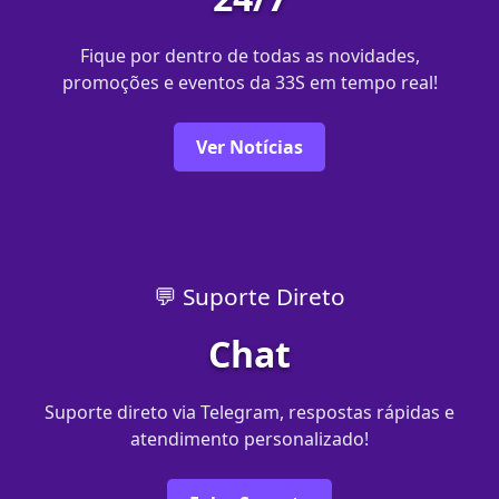
Fique por dentro de todas as novidades,
promoções e eventos da 33S em tempo real!
Ver Notícias
💬 Suporte Direto
Chat
Suporte direto via Telegram, respostas rápidas e
atendimento personalizado!