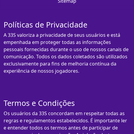
Sitemap
Políticas de Privacidade
A 33S valoriza a privacidade de seus usuários e está
empenhada em proteger todas as informações
pessoais fornecidas durante o uso de nossos canais de
comunicação. Todos os dados coletados são utilizados
exclusivamente para fins de melhoria contínua da
experiência de nossos jogadores.
Termos e Condições
Os usuários da 33S concordam em respeitar todas as
regras e regulamentos estabelecidos. É importante ler
e entender todos os termos antes de participar de