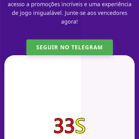
acesso a promoções incríveis e uma experiência
de jogo inigualável. Junte-se aos vencedores
agora!
SEGUIR NO TELEGRAM