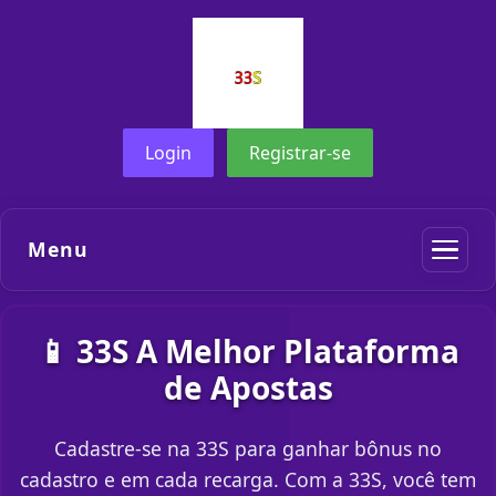
Login
Registrar-se
Menu
📱 33S A Melhor Plataforma
de Apostas
Cadastre-se na 33S para ganhar bônus no
cadastro e em cada recarga. Com a 33S, você tem