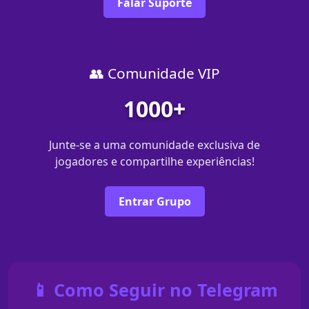
Falar Suporte
👥 Comunidade VIP
1000+
Junte-se a uma comunidade exclusiva de
jogadores e compartilhe experiências!
Entrar Grupo
📱 Como Seguir no Telegram