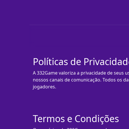
Políticas de Privacida
A 332Game valoriza a privacidade de seus 
nossos canais de comunicação. Todos os dad
jogadores.
Termos e Condições