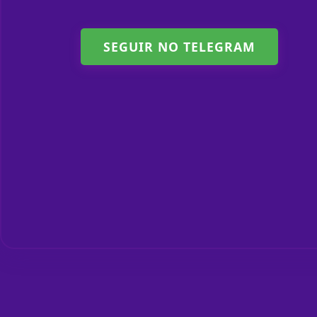
SEGUIR NO TELEGRAM