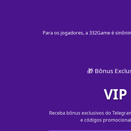
Para os jogadores, a 332Game é sinônim
🎁 Bônus Exclu
VIP
Receba bônus exclusivos do Telegra
e códigos promocionai