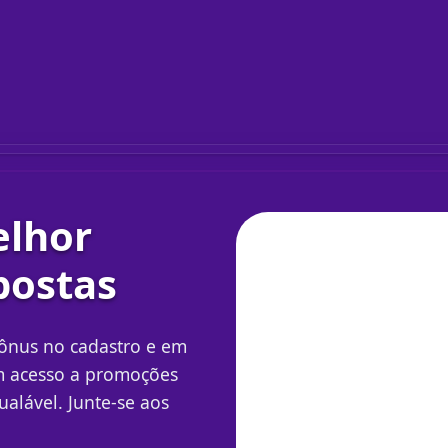
elhor
postas
ônus no cadastro e em
m acesso a promoções
ualável. Junte-se aos