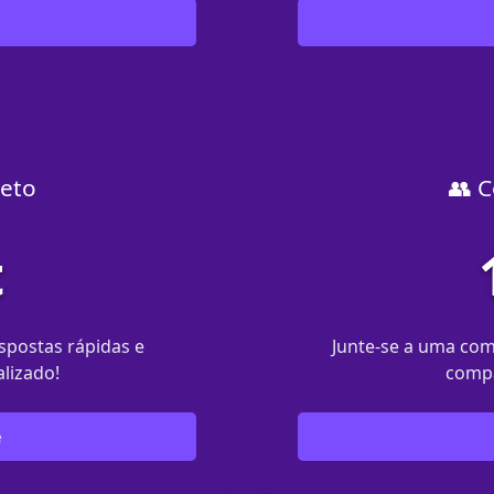
reto
👥 
t
espostas rápidas e
Junte-se a uma com
lizado!
compa
e