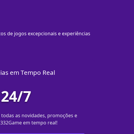
os de jogos excepcionais e experiências
cias em Tempo Real
24/7
e todas as novidades, promoções e
 332Game em tempo real!