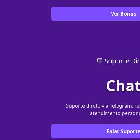
Ver Bônus
💬 Suporte Di
Cha
Suporte direto via Telegram, r
atendimento persona
Falar Suport