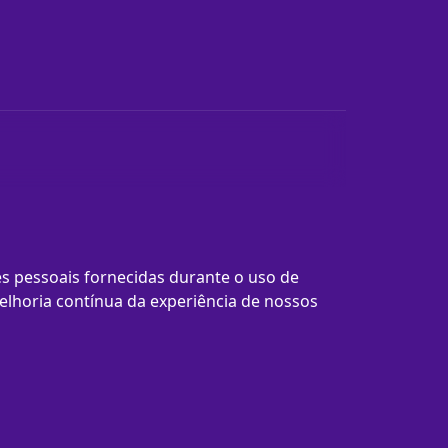
s pessoais fornecidas durante o uso de
elhoria contínua da experiência de nossos