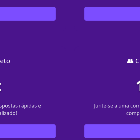
reto
👥 
t
espostas rápidas e
Junte-se a uma com
lizado!
compa
e