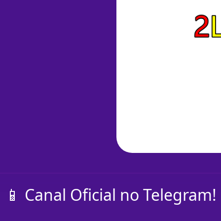
📱 Canal Oficial no Telegram!