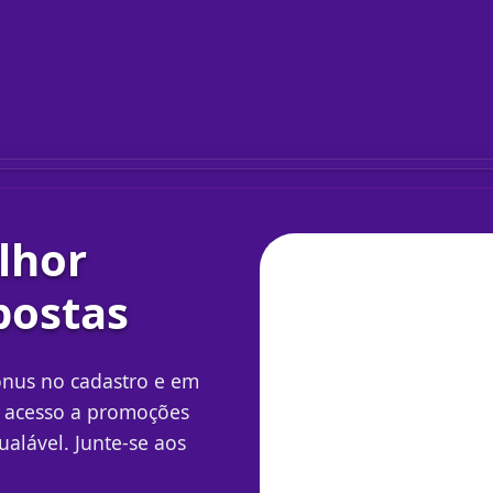
lhor
postas
ônus no cadastro e em
m acesso a promoções
ualável. Junte-se aos