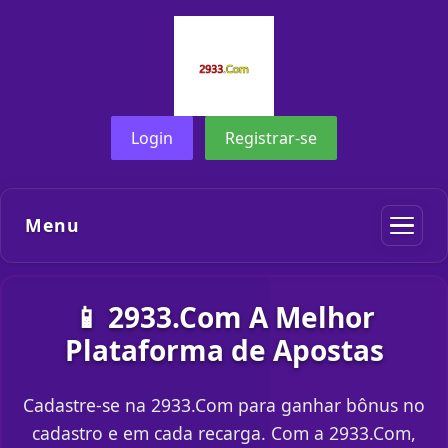
Login
Registrar-se
Menu
📱 2933.Com A Melhor
Plataforma de Apostas
Cadastre-se na 2933.Com para ganhar bônus no
cadastro e em cada recarga. Com a 2933.Com,