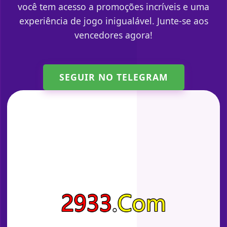
você tem acesso a promoções incríveis e uma
experiência de jogo inigualável. Junte-se aos
vencedores agora!
SEGUIR NO TELEGRAM