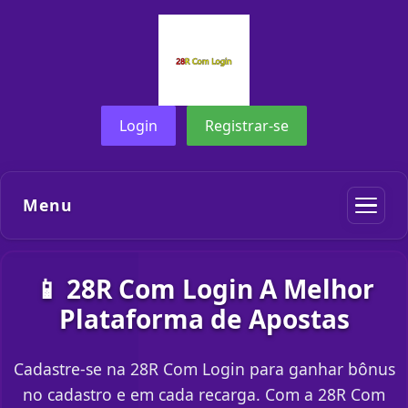
Login
Registrar-se
Menu
📱 28R Com Login A Melhor
Plataforma de Apostas
Cadastre-se na 28R Com Login para ganhar bônus
no cadastro e em cada recarga. Com a 28R Com