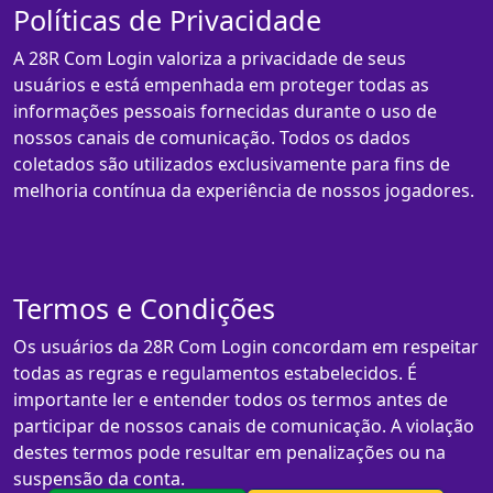
Políticas de Privacidade
A 28R Com Login valoriza a privacidade de seus
usuários e está empenhada em proteger todas as
informações pessoais fornecidas durante o uso de
nossos canais de comunicação. Todos os dados
coletados são utilizados exclusivamente para fins de
melhoria contínua da experiência de nossos jogadores.
Termos e Condições
Os usuários da 28R Com Login concordam em respeitar
todas as regras e regulamentos estabelecidos. É
importante ler e entender todos os termos antes de
participar de nossos canais de comunicação. A violação
destes termos pode resultar em penalizações ou na
suspensão da conta.