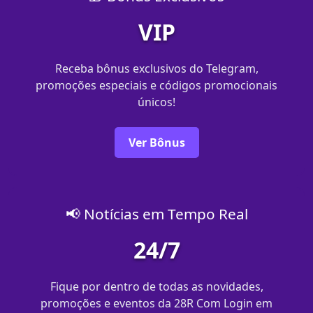
VIP
Receba bônus exclusivos do Telegram,
promoções especiais e códigos promocionais
únicos!
Ver Bônus
📢 Notícias em Tempo Real
24/7
Fique por dentro de todas as novidades,
promoções e eventos da 28R Com Login em