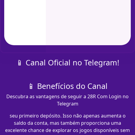
📱 Canal Oficial no Telegram!
📱 Benefícios do Canal
Descubra as vantagens de seguir a 28R Com Login no
Telegram
seu primeiro depósito. Isso não apenas aumenta o
saldo da conta, mas também proporciona uma
excelente chance de explorar os jogos disponíveis sem