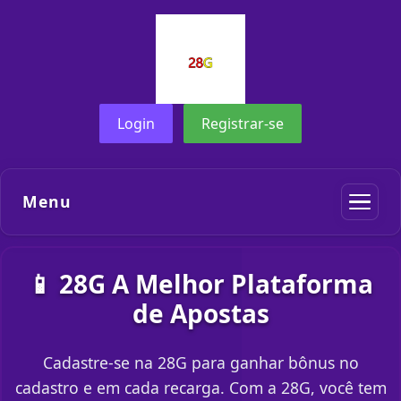
Login
Registrar-se
Menu
📱 28G A Melhor Plataforma
de Apostas
Cadastre-se na 28G para ganhar bônus no
cadastro e em cada recarga. Com a 28G, você tem