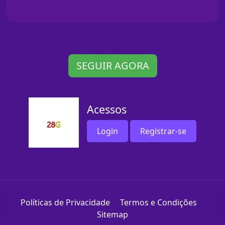
SEGUIR AGORA
Acessos
Login
Registrar-se
Políticas de Privacidade
Termos e Condições
Sitemap