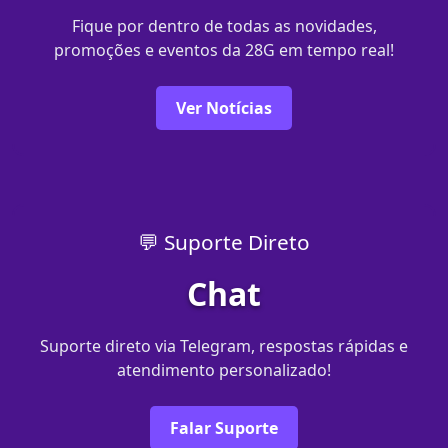
Fique por dentro de todas as novidades,
promoções e eventos da 28G em tempo real!
Ver Notícias
💬 Suporte Direto
Chat
Suporte direto via Telegram, respostas rápidas e
atendimento personalizado!
Falar Suporte