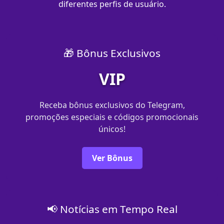
diferentes perfis de usuário.
🎁 Bônus Exclusivos
VIP
Receba bônus exclusivos do Telegram,
promoções especiais e códigos promocionais
únicos!
Ver Bônus
📢 Notícias em Tempo Real