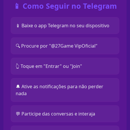
📱 Como Seguir no Telegram
📱 Baixe o app Telegram no seu dispositivo
🔍 Procure por "@27Game VipOficial"
👆 Toque em "Entrar" ou "Join"
🔔 Ative as notificações para não perder
nada
💬 Participe das conversas e interaja