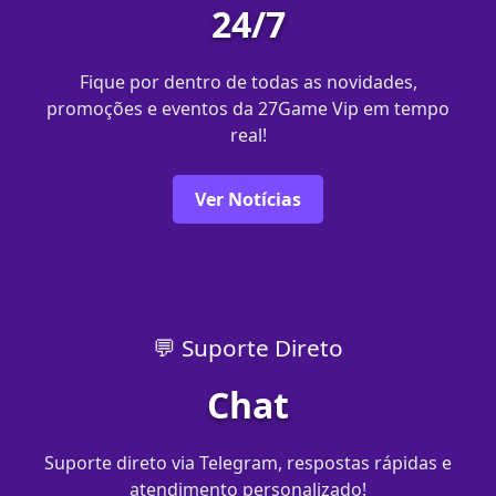
24/7
Fique por dentro de todas as novidades,
promoções e eventos da 27Game Vip em tempo
real!
Ver Notícias
💬 Suporte Direto
Chat
Suporte direto via Telegram, respostas rápidas e
atendimento personalizado!