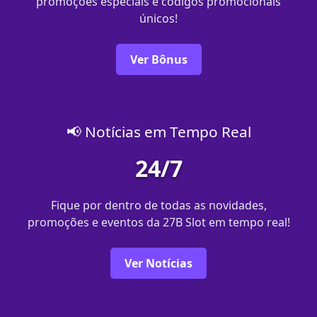
promoções especiais e códigos promocionais
únicos!
Ver Bônus
📢 Notícias em Tempo Real
24/7
Fique por dentro de todas as novidades,
promoções e eventos da 27B Slot em tempo real!
Ver Notícias