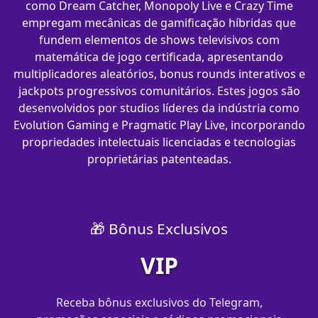
como Dream Catcher, Monopoly Live e Crazy Time
empregam mecânicas de gamificação híbridas que
fundem elementos de shows televisivos com
matemática de jogo certificada, apresentando
multiplicadores aleatórios, bonus rounds interativos e
jackpots progressivos comunitários. Estes jogos são
desenvolvidos por studios líderes da indústria como
Evolution Gaming e Pragmatic Play Live, incorporando
propriedades intelectuais licenciadas e tecnologias
proprietárias patenteadas.
🎁 Bônus Exclusivos
VIP
Receba bônus exclusivos do Telegram,