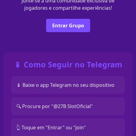
Junte-se a uma comunidade exclusiva de
jogadores e compartilhe experiências!
Entrar Grupo
📱 Como Seguir no Telegram
📱 Baixe o app Telegram no seu dispositivo
🔍 Procure por "@27B SlotOficial"
👆 Toque em "Entrar" ou "Join"