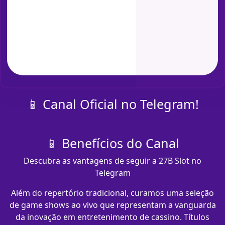
📱 Canal Oficial no Telegram!
📱 Benefícios do Canal
Descubra as vantagens de seguir a 27B Slot no
Telegram
Além do repertório tradicional, curamos uma seleção
de game shows ao vivo que representam a vanguarda
da inovação em entretenimento de cassino. Títulos