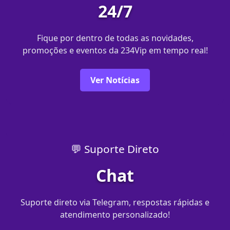
24/7
Fique por dentro de todas as novidades,
promoções e eventos da 234Vip em tempo real!
Ver Notícias
💬 Suporte Direto
Chat
Suporte direto via Telegram, respostas rápidas e
atendimento personalizado!