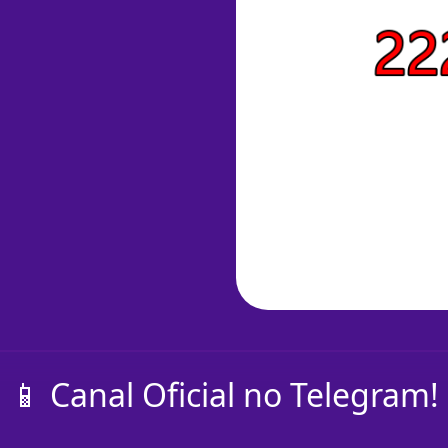
📱 Canal Oficial no Telegram!