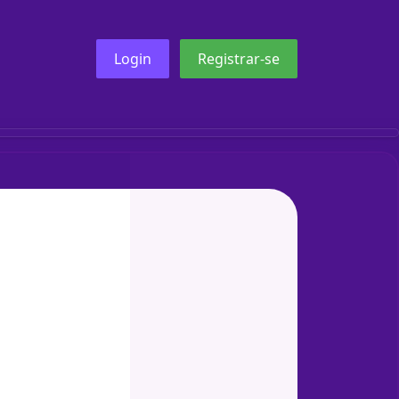
Login
Registrar-se