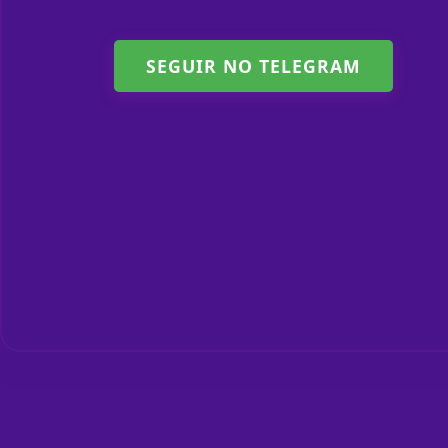
SEGUIR NO TELEGRAM