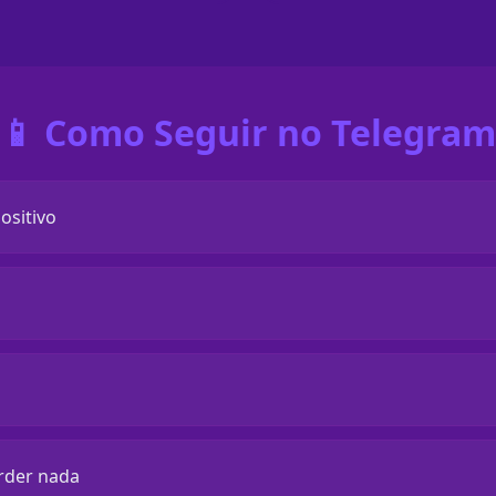
📱 Como Seguir no Telegram
ositivo
erder nada