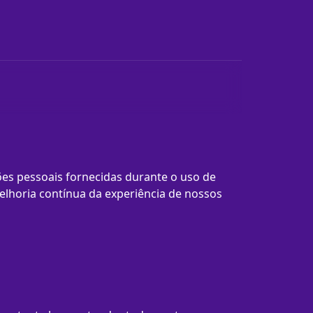
es pessoais fornecidas durante o uso de
elhoria contínua da experiência de nossos