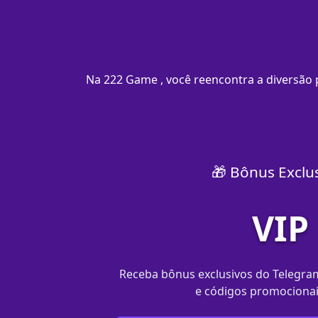
Na 222 Game , você reencontra a diversão p
🎁 Bônus Exclu
VIP
Receba bônus exclusivos do Telegra
e códigos promocionai