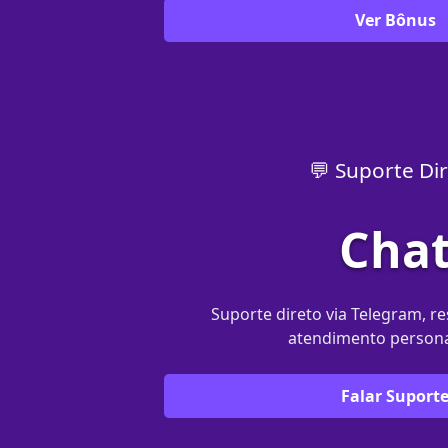
Ver Bônus
💬 Suporte Di
Cha
Suporte direto via Telegram, r
atendimento persona
Falar Suport