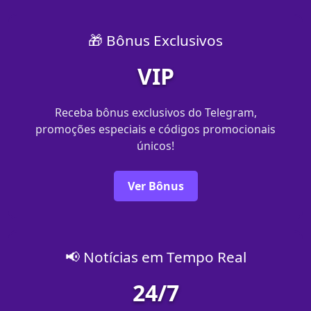
🎁 Bônus Exclusivos
VIP
Receba bônus exclusivos do Telegram,
promoções especiais e códigos promocionais
únicos!
Ver Bônus
📢 Notícias em Tempo Real
24/7