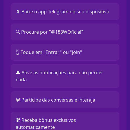
📱 Baixe o app Telegram no seu dispositivo
🔍 Procure por "@188WOficial"
👆 Toque em "Entrar" ou "Join"
🔔 Ative as notificações para não perder
nada
💬 Participe das conversas e interaja
🎁 Receba bônus exclusivos
automaticamente