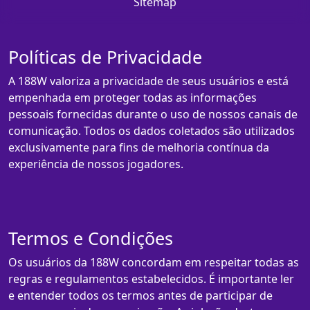
Sitemap
Políticas de Privacidade
A 188W valoriza a privacidade de seus usuários e está
empenhada em proteger todas as informações
pessoais fornecidas durante o uso de nossos canais de
comunicação. Todos os dados coletados são utilizados
exclusivamente para fins de melhoria contínua da
experiência de nossos jogadores.
Termos e Condições
Os usuários da 188W concordam em respeitar todas as
regras e regulamentos estabelecidos. É importante ler
e entender todos os termos antes de participar de