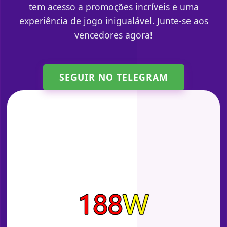
tem acesso a promoções incríveis e uma
experiência de jogo inigualável. Junte-se aos
vencedores agora!
SEGUIR NO TELEGRAM