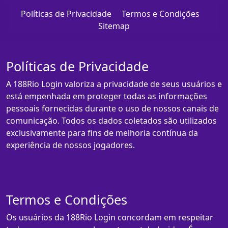
Políticas de Privacidade
Termos e Condições
Sitemap
Políticas de Privacidade
A 188Rio Login valoriza a privacidade de seus usuários e
está empenhada em proteger todas as informações
pessoais fornecidas durante o uso de nossos canais de
comunicação. Todos os dados coletados são utilizados
exclusivamente para fins de melhoria contínua da
experiência de nossos jogadores.
Termos e Condições
Os usuários da 188Rio Login concordam em respeitar