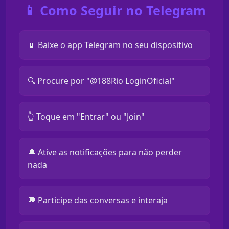
📱 Como Seguir no Telegram
📱 Baixe o app Telegram no seu dispositivo
🔍 Procure por "@188Rio LoginOficial"
👆 Toque em "Entrar" ou "Join"
🔔 Ative as notificações para não perder
nada
💬 Participe das conversas e interaja