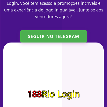
Login, você tem acesso a promoções incríveis e
uma experiência de jogo inigualável. Junte-se aos
vencedores agora!
SEGUIR NO TELEGRAM