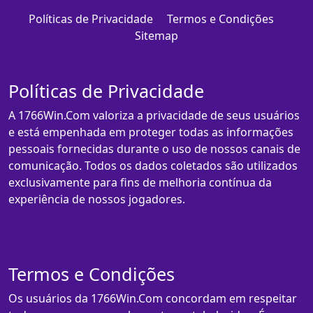
Políticas de Privacidade
Termos e Condições
Sitemap
Políticas de Privacidade
A 1766Win.Com valoriza a privacidade de seus usuários
e está empenhada em proteger todas as informações
pessoais fornecidas durante o uso de nossos canais de
comunicação. Todos os dados coletados são utilizados
exclusivamente para fins de melhoria contínua da
experiência de nossos jogadores.
Termos e Condições
Os usuários da 1766Win.Com concordam em respeitar