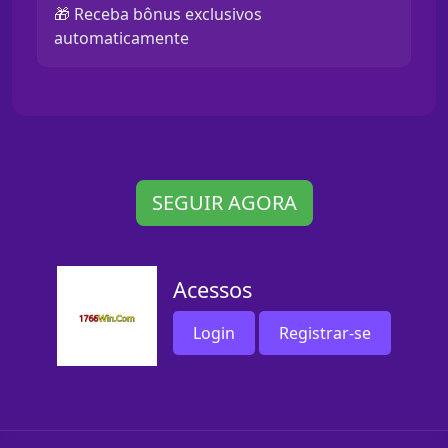
🎁 Receba bônus exclusivos
automaticamente
SEGUIR AGORA
Acessos
Login
Registrar-se