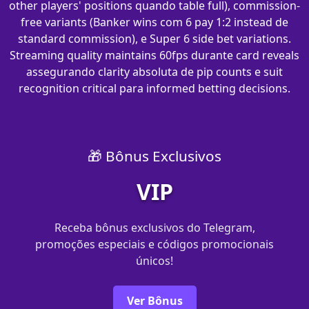
other players' positions quando table full), commission-
free variants (Banker wins com 6 pay 1:2 instead de
standard commission), e Super 6 side bet variations.
Streaming quality maintains 60fps durante card reveals
assegurando clarity absoluta de pip counts e suit
recognition critical para informed betting decisions.
🎁 Bônus Exclusivos
VIP
Receba bônus exclusivos do Telegram,
promoções especiais e códigos promocionais
únicos!
Ver Bônus