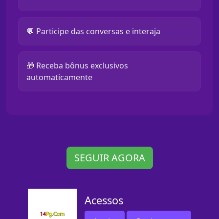
💬 Participe das conversas e interaja
🎁 Receba bônus exclusivos
automaticamente
SEGUIR AGORA
Acessos