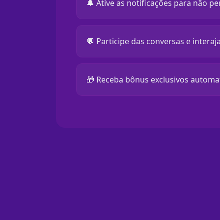
🔔 Ative as notificações para não p
💬 Participe das conversas e interaj
🎁 Receba bônus exclusivos autom