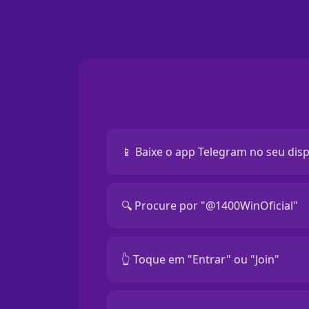
📱 Baixe o app Telegram no seu disp
🔍 Procure por "@1400WinOficial"
👆 Toque em "Entrar" ou "Join"