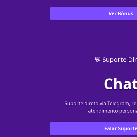
Ver Bônus
💬 Suporte Di
Cha
Suporte direto via Telegram, r
atendimento persona
Falar Suport