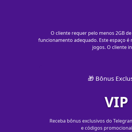
O cliente requer pelo menos 2GB de
funcionamento adequado. Este espaço é nec
jogos. O cliente 
🎁 Bônus Exclu
VIP
Receba bônus exclusivos do Telegra
e códigos promocionai