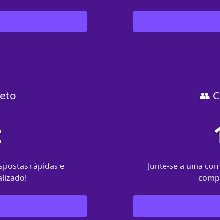
reto
👥 
t
espostas rápidas e
Junte-se a uma com
lizado!
compa
e