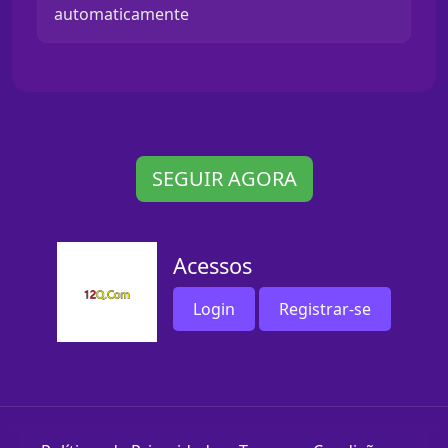
automaticamente
SEGUIR AGORA
Acessos
Login
Registrar-se