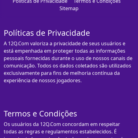
Políticas de Privacidade
Termos e Condições
Sitemap
Políticas de Privacidade
A 12Q.Com valoriza a privacidade de seus usuários e
está empenhada em proteger todas as informações
pessoais fornecidas durante o uso de nossos canais de
comunicação. Todos os dados coletados são utilizados
exclusivamente para fins de melhoria contínua da
experiência de nossos jogadores.
Termos e Condições
Os usuários da 12Q.Com concordam em respeitar
todas as regras e regulamentos estabelecidos. É