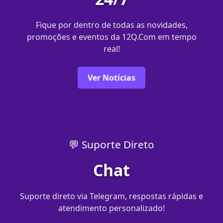
Fique por dentro de todas as novidades,
promoções e eventos da 12Q.Com em tempo
real!
Ver Notícias
💬 Suporte Direto
Chat
Suporte direto via Telegram, respostas rápidas e
atendimento personalizado!