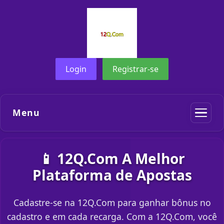
Login
Registrar-se
Menu
📱 12Q.Com A Melhor
Plataforma de Apostas
Cadastre-se na 12Q.Com para ganhar bônus no
cadastro e em cada recarga. Com a 12Q.Com, você