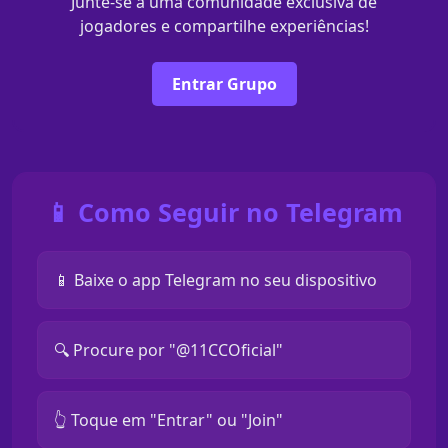
Junte-se a uma comunidade exclusiva de
jogadores e compartilhe experiências!
Entrar Grupo
📱 Como Seguir no Telegram
📱 Baixe o app Telegram no seu dispositivo
🔍 Procure por "@11CCOficial"
👆 Toque em "Entrar" ou "Join"