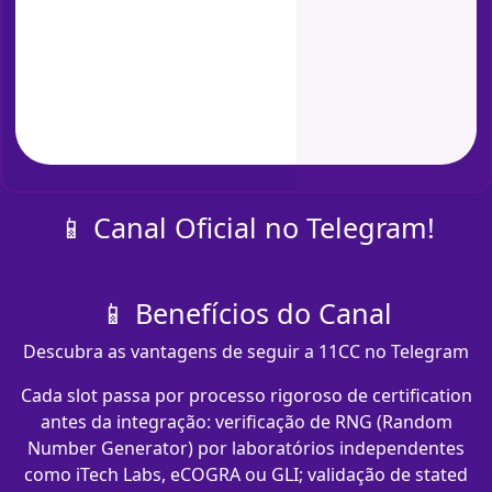
📱 Canal Oficial no Telegram!
📱 Benefícios do Canal
Descubra as vantagens de seguir a 11CC no Telegram
Cada slot passa por processo rigoroso de certification
antes da integração: verificação de RNG (Random
Number Generator) por laboratórios independentes
como iTech Labs, eCOGRA ou GLI; validação de stated