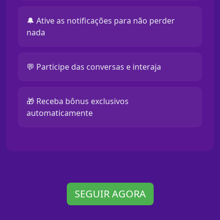
🔔 Ative as notificações para não perder
nada
💬 Participe das conversas e interaja
🎁 Receba bônus exclusivos
automaticamente
SEGUIR AGORA