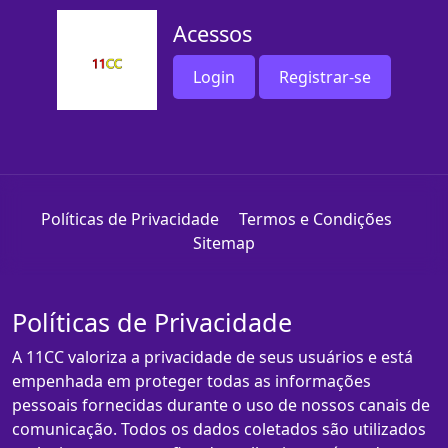
Acessos
Login
Registrar-se
Políticas de Privacidade
Termos e Condições
Sitemap
Políticas de Privacidade
A 11CC valoriza a privacidade de seus usuários e está
empenhada em proteger todas as informações
pessoais fornecidas durante o uso de nossos canais de
comunicação. Todos os dados coletados são utilizados