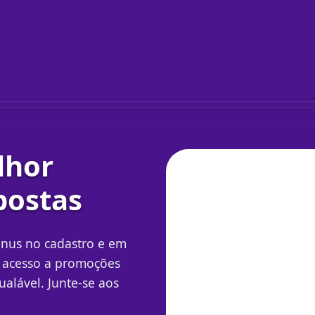
lhor
postas
nus no cadastro e em
 acesso a promoções
ualável. Junte-se aos