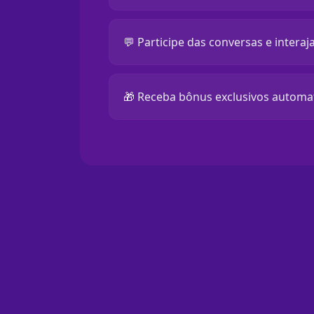
💬 Participe das conversas e interaj
🎁 Receba bônus exclusivos autom