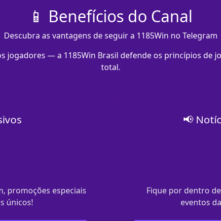
📱 Benefícios do Canal
Descubra as vantagens de seguir a 1185Win no Telegram
 jogadores — a 1185Win Brasil defende os princípios de j
total.
sivos
📢 Notí
m, promoções especiais
Fique por dentro d
s únicos!
eventos da