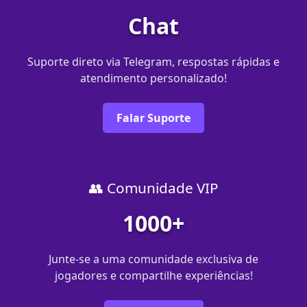
Chat
Suporte direto via Telegram, respostas rápidas e
atendimento personalizado!
Falar Suporte
👥 Comunidade VIP
1000+
Junte-se a uma comunidade exclusiva de
jogadores e compartilhe experiências!