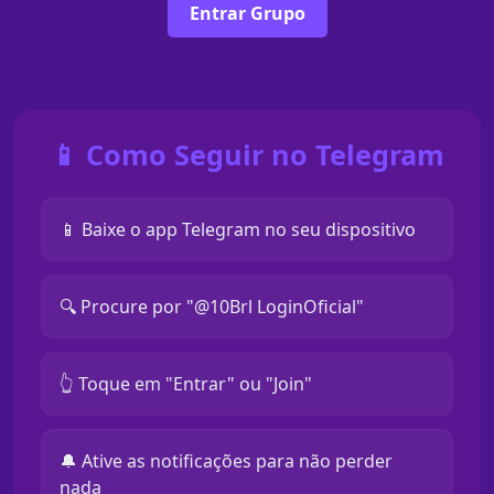
Entrar Grupo
📱 Como Seguir no Telegram
📱 Baixe o app Telegram no seu dispositivo
🔍 Procure por "@10Brl LoginOficial"
👆 Toque em "Entrar" ou "Join"
🔔 Ative as notificações para não perder
nada