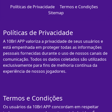
Políticas de Privacidade
Termos e Condições
Sitemap
Políticas de Privacidade
A 10Brl APP valoriza a privacidade de seus usuários e
está empenhada em proteger todas as informações
pessoais fornecidas durante o uso de nossos canais de
comunicação. Todos os dados coletados são utilizados
exclusivamente para fins de melhoria contínua da
experiência de nossos jogadores.
Termos e Condições
Os usuários da 10Brl APP concordam em respeitar