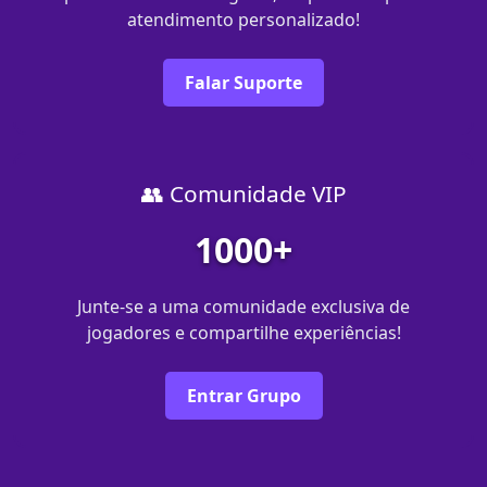
atendimento personalizado!
Falar Suporte
👥 Comunidade VIP
1000+
Junte-se a uma comunidade exclusiva de
jogadores e compartilhe experiências!
Entrar Grupo