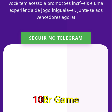
você tem acesso a promoções incríveis e uma
experiência de jogo inigualável. Junte-se aos
vencedores agora!
SEGUIR NO TELEGRAM