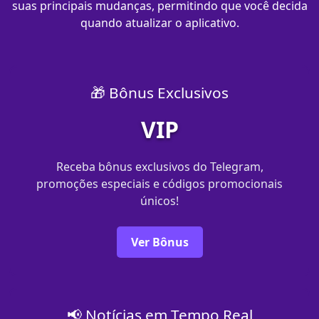
suas principais mudanças, permitindo que você decida
quando atualizar o aplicativo.
🎁 Bônus Exclusivos
VIP
Receba bônus exclusivos do Telegram,
promoções especiais e códigos promocionais
únicos!
Ver Bônus
📢 Notícias em Tempo Real