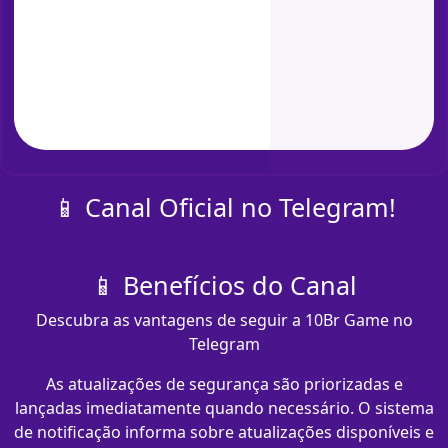
📱 Canal Oficial no Telegram!
📱 Benefícios do Canal
Descubra as vantagens de seguir a 10Br Game no
Telegram
As atualizações de segurança são priorizadas e
lançadas imediatamente quando necessário. O sistema
de notificação informa sobre atualizações disponíveis e