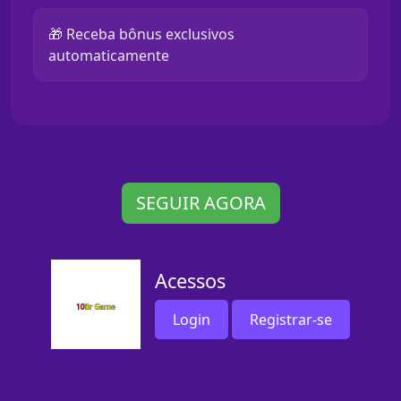
🎁 Receba bônus exclusivos
automaticamente
SEGUIR AGORA
Acessos
Login
Registrar-se