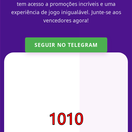
tem acesso a promoções incríveis e uma
experiência de jogo inigualável. Junte-se aos
vencedores agora!
SEGUIR NO TELEGRAM