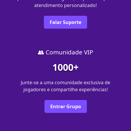
atendimento personalizado!
Falar Suporte
👥 Comunidade VIP
1000+
Junte-se a uma comunidade exclusiva de
jogadores e compartilhe experiências!
Entrar Grupo