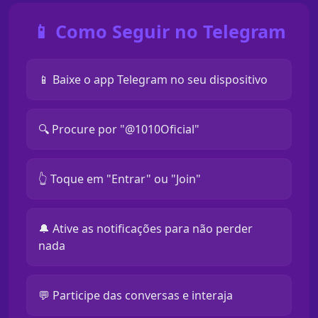
📱 Como Seguir no Telegram
📱 Baixe o app Telegram no seu dispositivo
🔍 Procure por "@1010Oficial"
👆 Toque em "Entrar" ou "Join"
🔔 Ative as notificações para não perder
nada
💬 Participe das conversas e interaja