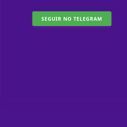
SEGUIR NO TELEGRAM