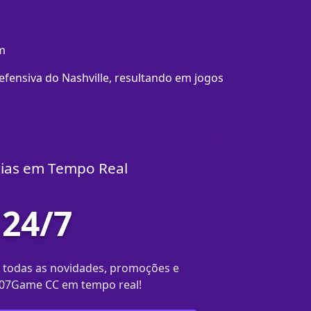
m
fensiva do Nashville, resultando em jogos
cias em Tempo Real
24/7
e todas as novidades, promoções e
007Game CC em tempo real!