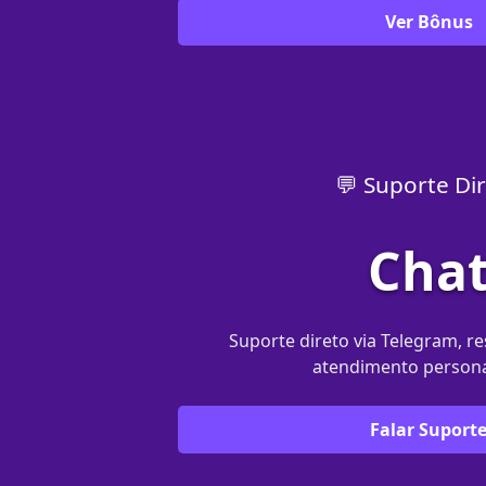
Ver Bônus
💬 Suporte Di
Cha
Suporte direto via Telegram, r
atendimento persona
Falar Suport