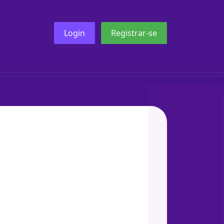
Login
Registrar-se