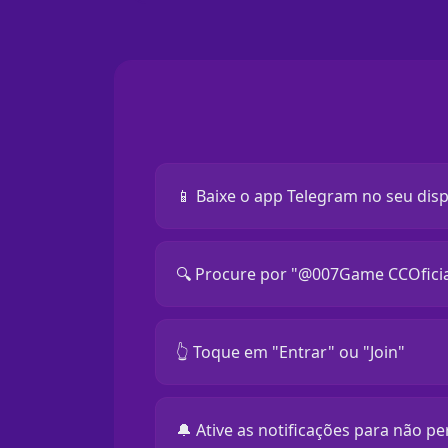
📱 Baixe o app Telegram no seu disp
🔍 Procure por "@007Game CCOficia
👆 Toque em "Entrar" ou "Join"
🔔 Ative as notificações para não p