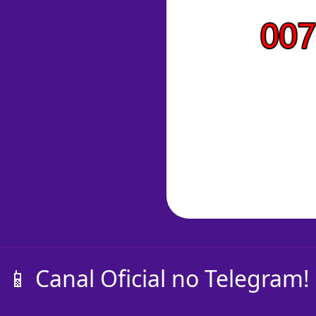
📱 Canal Oficial no Telegram!