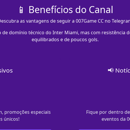
📱 Benefícios do Canal
Descubra as vantagens de seguir a 007Game CC no Telegra
 de domínio técnico do Inter Miami, mas com resistência de
equilibrados e de poucos gols.
sivos
📢 Notí
m, promoções especiais
Fique por dentro d
s únicos!
eventos da 