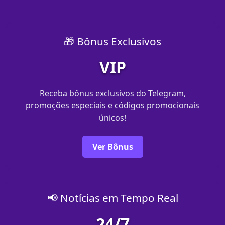
🎁 Bônus Exclusivos
VIP
Receba bônus exclusivos do Telegram,
promoções especiais e códigos promocionais
únicos!
Ver Bônus
📢 Notícias em Tempo Real
24/7