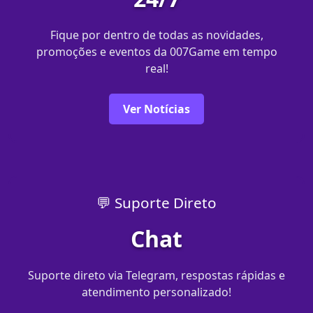
Fique por dentro de todas as novidades,
promoções e eventos da 007Game em tempo
real!
Ver Notícias
💬 Suporte Direto
Chat
Suporte direto via Telegram, respostas rápidas e
atendimento personalizado!