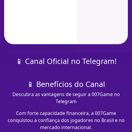
📱 Canal Oficial no Telegram!
📱 Benefícios do Canal
Descubra as vantagens de seguir a 007Game no
Telegram
Com forte capacidade financeira, a 007Game
conquistou a confiança dos jogadores no Brasil e no
mercado internacional.