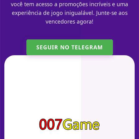
você tem acesso a promoções incríveis e uma
experiência de jogo inigualável. Junte-se aos
vencedores agora!
SEGUIR NO TELEGRAM