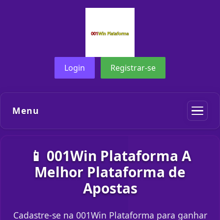
Login
Registrar-se
Menu
📱 001Win Plataforma A
Melhor Plataforma de
Apostas
Cadastre-se na 001Win Plataforma para ganhar