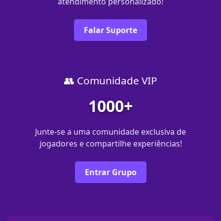
atendimento personalizado!
Falar Suporte
👥 Comunidade VIP
1000+
Junte-se a uma comunidade exclusiva de
jogadores e compartilhe experiências!
Entrar Grupo